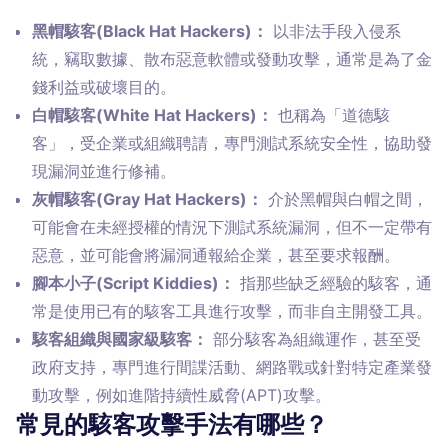
黑帽駭客(Black Hat Hackers)：
以非法手段入侵系
統，竊取數據、散布惡意軟體或發動攻擊，通常是為了金
錢利益或破壞目的。
白帽駭客(White Hat Hackers)：
也稱為「道德駭
客」，受企業或組織聘請，專門測試系統安全性，協助發
現漏洞並進行修補。
灰帽駭客(Gray Hat Hackers)：
介於黑帽與白帽之間，
可能會在未經授權的情況下測試系統漏洞，但不一定帶有
惡意，並可能會將漏洞通報給企業，甚至要求報酬。
腳本小子(Script Kiddies)：
指那些缺乏經驗的駭客，通
常是使用已有的駭客工具進行攻擊，而非自主開發工具。
駭客組織與國家級駭客：
部分駭客為組織運作，甚至受
政府支持，專門進行間諜活動、網路戰或針對特定產業發
動攻擊，例如進階持續性威脅(APT)攻擊。
常見的駭客攻擊手法有哪些？