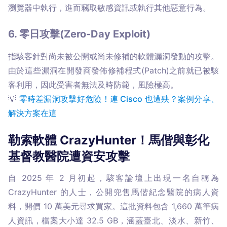
瀏覽器中執行，進而竊取敏感資訊或執行其他惡意行為。
6. 零日攻擊(Zero-Day Exploit)
指駭客針對尚未被公開或尚未修補的軟體漏洞發動的攻擊。
由於這些漏洞在開發商發佈修補程式(Patch)之前就已被駭
客利用，因此受害者無法及時防範，風險極高。

💡 
零時差漏洞攻擊好危險！連 Cisco 也遭殃？案例分享、
勒索軟體 CrazyHunter！馬偕與彰化
基督教醫院遭資安攻擊
自 2025 年 2 月初起，駭客論壇上出現一名自稱為 
CrazyHunter 的人士，公開兜售馬偕紀念醫院的病人資
料，開價 10 萬美元尋求買家。這批資料包含 1,660 萬筆病
人資訊，檔案大小達 32.5 GB，涵蓋臺北、淡水、新竹、