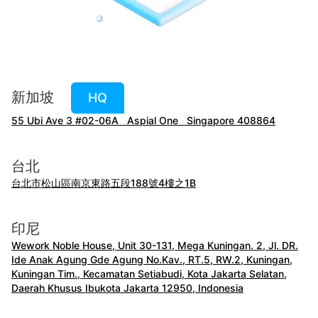
新加坡
HQ
55 Ubi Ave 3 #02-06A Aspial One Singapore 408864
台北
台北市松山區南京東路五段188號4樓之1B
印尼
Wework Noble House, Unit 30-131, Mega Kuningan. 2, Jl. DR.
Ide Anak Agung Gde Agung No.Kav., RT.5, RW.2, Kuningan,
Kuningan Tim., Kecamatan Setiabudi, Kota Jakarta Selatan,
Daerah Khusus Ibukota Jakarta 12950, Indonesia