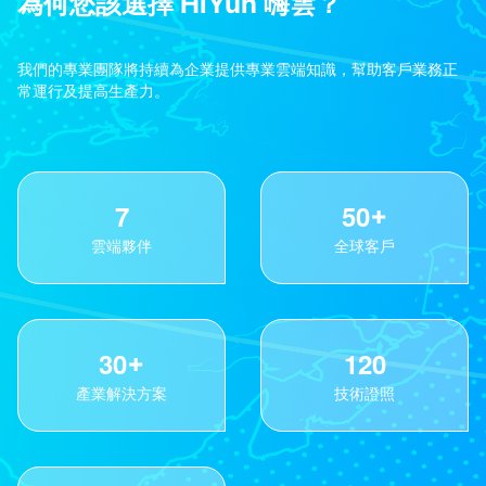
為何您該選擇 HiYun 嗨雲？
我們的專業團隊將持續為企業提供專業雲端知識，幫助客戶業務正
常運行及提高生產力。
7
5
0
雲端夥伴
全球客戶
3
0
1
2
0
產業解決方案
技術證照