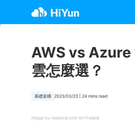
AWS vs Azur
雲怎麼選？
基礎架構
2023/03/23
|
24
mins read
Image by rawpixel.com on Freepik